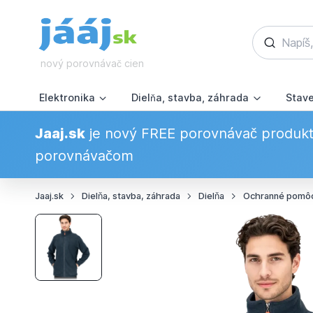
nový porovnávač cien
Elektronika
Dielňa, stavba, záhrada
Stav
Jaaj.sk
je nový FREE porovnávač produkto
porovnávačom
Jaaj.sk
Dielňa, stavba, záhrada
Dielňa
Ochranné pomô