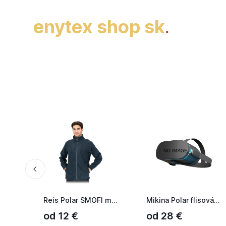
enytex shop sk
.
Reis Polar SMOFI mikina Grafitová
Mikina Polar flisová biela
od 12 €
od 28 €