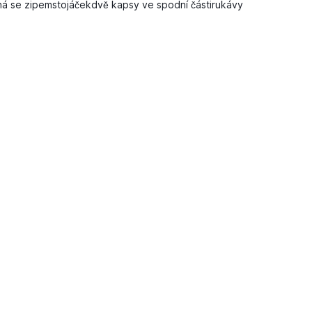
á se zipemstojáčekdvě kapsy ve spodní částirukávy