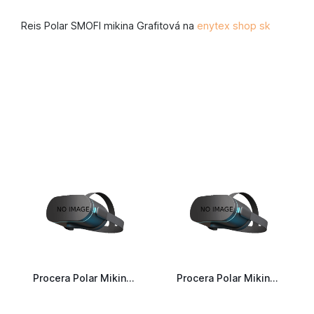
Reis Polar SMOFI mikina Grafitová na
enytex shop sk
Procera Polar Mikina 350G HVP oranžová
Procera Polar Mikina 350G HV žltá