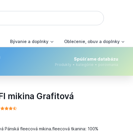
Bývanie a doplnky
Oblečenie, obuv a doplnky
m
Spúšťame databázu
Produkty • kategórie • porovnania
I mikina Grafitová
ová Pánská fleecová mikina.fleecová tkanina: 100%