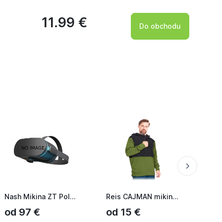
11.99 €
Do obchodu
Nash Mikina ZT Polar Fleece
Reis CAJMAN mikina zelená/černá
od 97 €
od 15 €
od