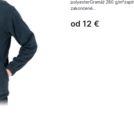
polyesterGramáž 280 g/m²zapín
zakončené…
od
12
€