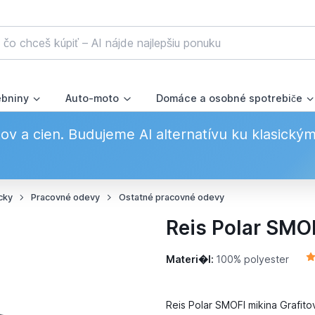
ebniny
Auto-moto
Domáce a osobné spotrebiče
v a cien. Budujeme AI alternatívu ku klasický
cky
Pracovné odevy
Ostatné pracovné odevy
Reis Polar SMOF
Materi�l:
100% polyester
Reis Polar SMOFI mikina Grafit